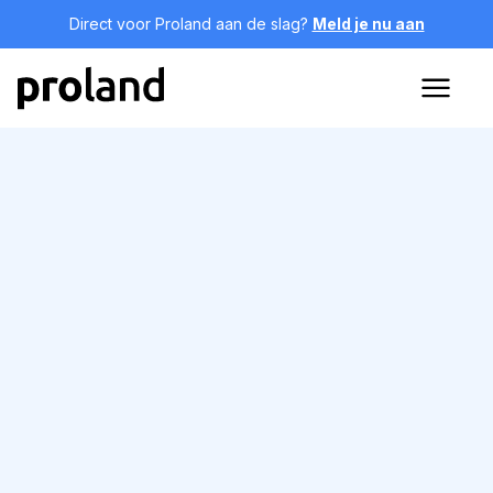
Direct voor Proland aan de slag?
Meld je nu aan
PRAKTISCHE INFORMATIE
Alles over werken voor
Proland
Benieuwd wat je nodig hebt om bij Proland te werken? Hier
lees je alles over wat wij van jou verwachten, wat jij van ons
kunt verwachten en hoe je bij ons kunt groeien als
professional. Bij Proland krijg je de ruimte om je verder te
ontwikkelen, te leren van ervaren collega’s en je carrière naar
een hoger niveau te tillen.
Meer weten? Neem gerust contact met ons op!