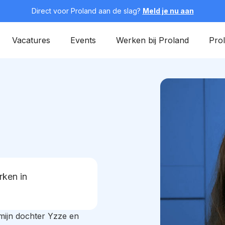
Direct voor Proland aan de slag?
Meld je nu aan
Vacatures
Events
Werken bij Proland
Pro
rken in
mijn dochter Yzze en