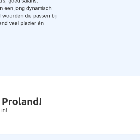
a’s, goed salaris,
 en een jong dynamisch
l woorden die passen bij
end veel plezier én
 Proland!
in!