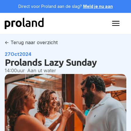
Direct voor Proland aan de slag?
Meld je nu aan
<- Terug naar overzicht
27
Oct
2024
Prolands Lazy Sunday
14:00
uur
Aan ut water