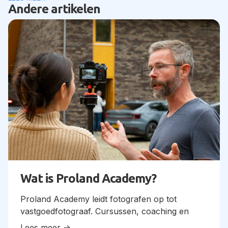
Andere artikelen
Wat is Proland Academy?
Proland Academy leidt fotografen op tot
vastgoedfotograaf. Cursussen, coaching en
digitaal lesmateriaal. Bekijk opties en meld je aan.
Lees meer ->