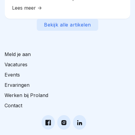
garantie op werk, wél een helder groeipad
Lees meer ->
richting inzet.
Bekijk alle artikelen
Meld je aan
Vacatures
Events
Ervaringen
Werken bij Proland
Contact